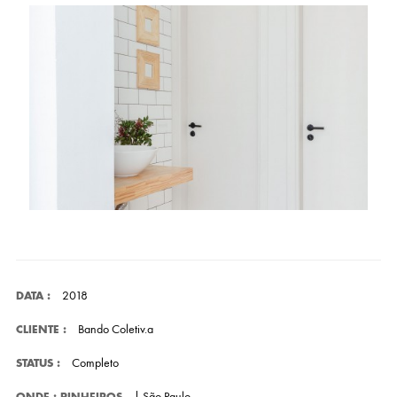
2018
DATA :
Bando Coletiv.a
CLIENTE :
Completo
STATUS :
| São Paulo
ONDE : PINHEIROS